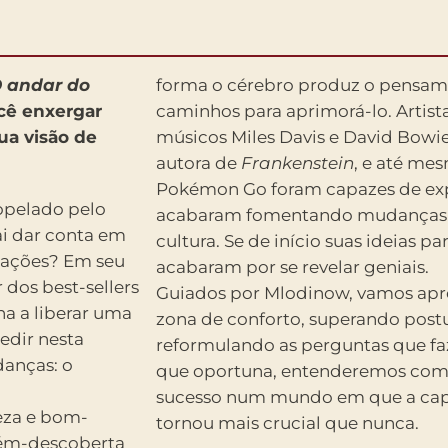
 andar do
forma o cérebro produz o pensamen
ocê enxergar
caminhos para aprimorá-lo. Artist
a visão de
músicos Miles Davis e David Bowie,
autora de
Frankenstein
, e até me
Pokémon Go foram capazes de expl
ropelado pelo
acabaram fomentando mudanças 
i dar conta em
cultura. Se de início suas ideias pa
mações? Em seu
acabaram por se revelar geniais.
 dos best-sellers
Guiados por Mlodinow, vamos apr
na a liberar uma
zona de conforto, superando post
edir nesta
reformulando as perguntas que fa
danças: o
que oportuna, entenderemos como
sucesso num mundo em que a capa
eza e bom-
tornou mais crucial que nunca.
cém-descoberta