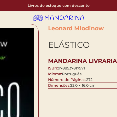
Livros do estoque com desconto
Leonard Mlodinow
ELÁSTICO
MANDARINA LIVRARIA
ISBN:
9788537817971
Idioma:
Português
Número de Páginas:
272
Dimensões:
23,0 × 16,0 cm