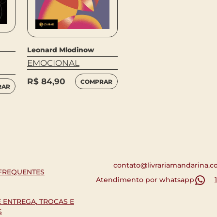
Leonard Mlodinow
EMOCIONAL
R$
84,90
COMPRAR
RAR
contato@livrariamandarina.c
FREQUENTES
Atendimento por whatsapp
E ENTREGA, TROCAS E
S