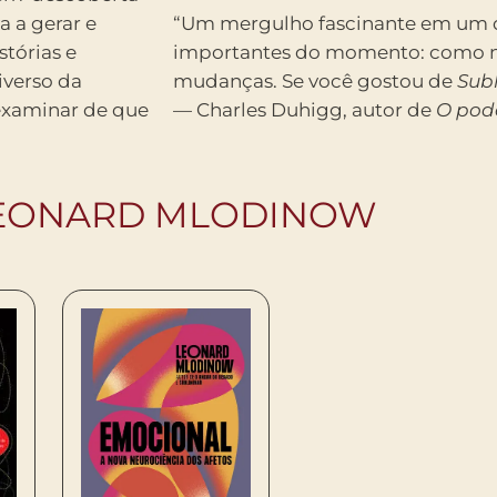
a a gerar e
“Um mergulho fascinante em um d
tórias e
importantes do momento: como n
iverso da
mudanças. Se você gostou de
Sub
 examinar de que
— Charles Duhigg, autor de
O pod
LEONARD MLODINOW