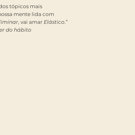
os tópicos mais
ossa mente lida com
liminar
, vai amar
Elástico
.”
er do hábito