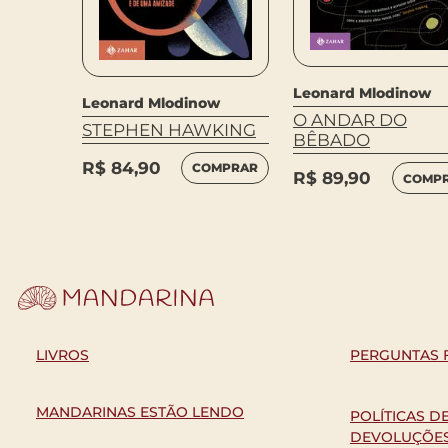
Leonard Mlodinow
Leonard Mlodinow
O ANDAR DO
STEPHEN HAWKING
BÊBADO
R$
84,90
COMPRAR
R$
89,90
COMP
LIVROS
PERGUNTAS 
MANDARINAS ESTÃO LENDO
POLÍTICAS D
DEVOLUÇÕE