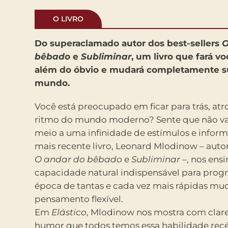
O LIVRO
Do superaclamado autor dos best-sellers
O
bêbado
e
Subliminar
, um livro que fará v
além do óbvio e mudará completamente su
mundo.
Você está preocupado em ficar para trás, at
ritmo do mundo moderno? Sente que não va
meio a uma infinidade de estímulos e infor
mais recente livro, Leonard Mlodinow – autor
O andar do bêbado
e
Subliminar
–, nos ensi
capacidade natural indispensável para progr
época de tantas e cada vez mais rápidas mu
pensamento flexível.
Em
Elástico
, Mlodinow nos mostra com clar
humor que todos temos essa habilidade re