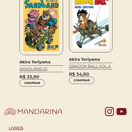
a
Akira 
Akira Toriyama
Akira Toriyama
DRAGO
DRAGON BALL VOL.4
SANDLAND 01
R$
24
R$
34,90
R$
33,90
COM
COMPRAR
COMPRAR
Yo
LIVROS