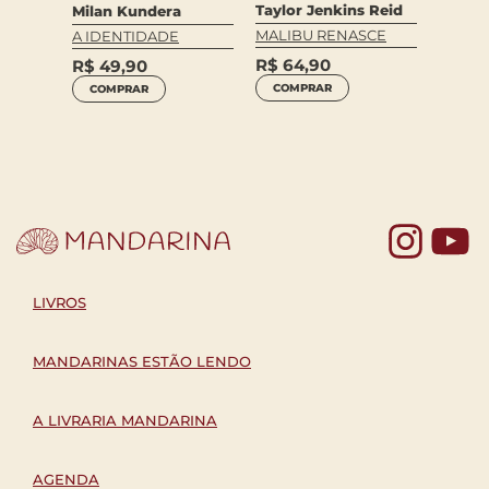
Taylor Jenkins Reid
Milan Kundera
MALIBU RENASCE
A IDENTIDADE
NÃO
R$
64,90
R$
49,90
UNDO
COMPRAR
COMPRAR
Yo
LIVROS
MANDARINAS ESTÃO LENDO
A LIVRARIA MANDARINA
AGENDA