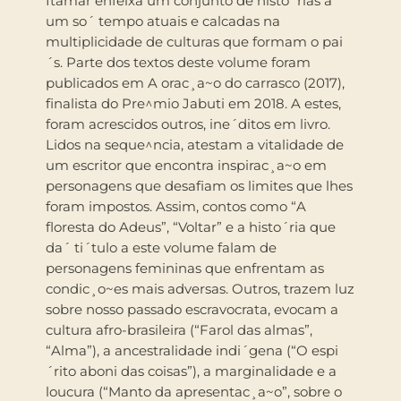
Itamar enfeixa um conjunto de histo´rias a
um so´ tempo atuais e calcadas na
multiplicidade de culturas que formam o pai
´s. Parte dos textos deste volume foram
publicados em A orac¸a~o do carrasco (2017),
finalista do Pre^mio Jabuti em 2018. A estes,
foram acrescidos outros, ine´ditos em livro.
Lidos na seque^ncia, atestam a vitalidade de
um escritor que encontra inspirac¸a~o em
personagens que desafiam os limites que lhes
foram impostos. Assim, contos como “A
floresta do Adeus”, “Voltar” e a histo´ria que
da´ ti´tulo a este volume falam de
personagens femininas que enfrentam as
condic¸o~es mais adversas. Outros, trazem luz
sobre nosso passado escravocrata, evocam a
cultura afro-brasileira (“Farol das almas”,
“Alma”), a ancestralidade indi´gena (“O espi
´rito aboni das coisas”), a marginalidade e a
loucura (“Manto da apresentac¸a~o”, sobre o