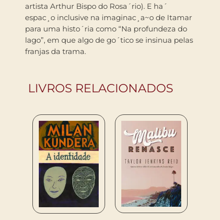
artista Arthur Bispo do Rosa´rio). E ha´
espac¸o inclusive na imaginac¸a~o de Itamar
para uma histo´ria como “Na profundeza do
lago”, em que algo de go´tico se insinua pelas
franjas da trama.
LIVROS RELACIONADOS
VIAGE
PETER
MOSC
R$
69
COM