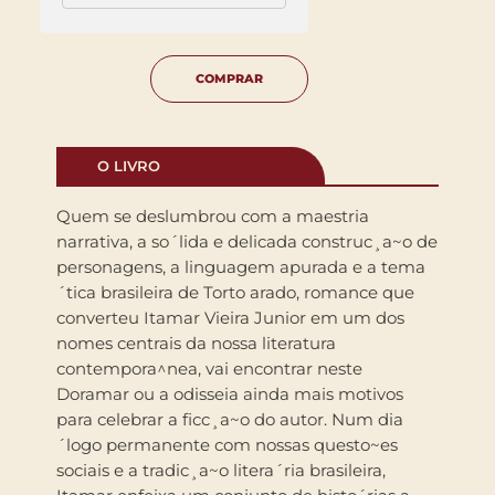
COMPRAR
O LIVRO
Quem se deslumbrou com a maestria
narrativa, a so´lida e delicada construc¸a~o de
personagens, a linguagem apurada e a tema
´tica brasileira de Torto arado, romance que
converteu Itamar Vieira Junior em um dos
nomes centrais da nossa literatura
contempora^nea, vai encontrar neste
Doramar ou a odisseia ainda mais motivos
para celebrar a ficc¸a~o do autor. Num dia
´logo permanente com nossas questo~es
sociais e a tradic¸a~o litera´ria brasileira,