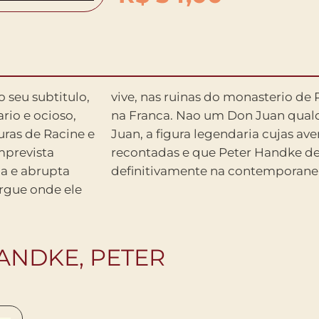
 seu subtitulo,
al-des-Champs,
rio e ocioso,
 proprio Don
turas de Racine e
foram contadas e
mprevista
mbientar
a e abrupta
definitivamente na contemporane
rgue onde ele
ANDKE, PETER