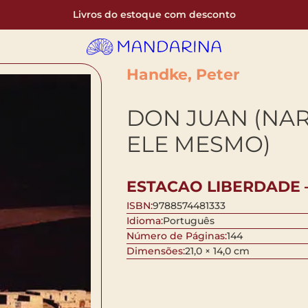
Livros do estoque com desconto
Handke, Peter
DON JUAN (NA
ELE MESMO)
ESTACAO LIBERDADE 
ISBN:
9788574481333
Idioma:
Português
Número de Páginas:
144
Dimensões:
21,0 × 14,0 cm