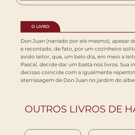
O LIVRO
Don Juan (narrado por ele mesmo), apesar do
vive, nas ruinas do monasterio de Port-Roy
e recontado, de fato, por um cozinheiro solita
na Franca. Nao um Don Juan qualquer, mas o
avido leitor, que, um belo dia, em meio a lei
Juan, a figura legendaria cujas aventuras ja 
Pascal, decide dar um basta nos livros. Sua i
recontadas e que Peter Handke decide a
decisao coincide com a igualmente repentin
aterrissagem de Don Juan no jardim do albe
OUTROS LIVROS DE H