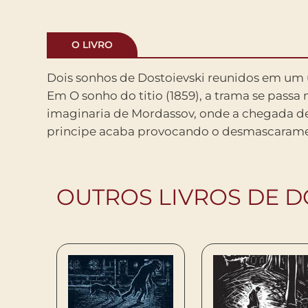
O LIVRO
Dois sonhos de Dostoievski reunidos em um
hipocrita sociedade local. Ja Sonhos de P
Em O sonho do titio (1859), a trama se passa
verso e prosa (1861) combina os registros
imaginaria de Mordassov, onde a chegada d
poesia para construir uma visao ao mesmo tem
principe acaba provocando o desmascaram
OUTROS LIVROS DE D