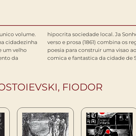
 unico volume.
etersburgo em
 na cidadezinha
 da prosa e da
e um velho
po critica,
ento da
comica e fantastica da cidade de 
OSTOIEVSKI, FIODOR