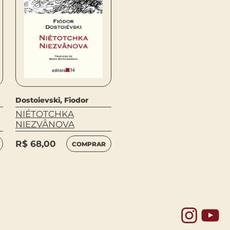
Dostoievski, Fiodor
Dostoievski, Fiodor
CRIME E CASTIGO
NIÉTOTCHKA
NIEZVÂNOVA
R$
124,00
COMPRAR
R$
68,00
COMPRAR
Yo