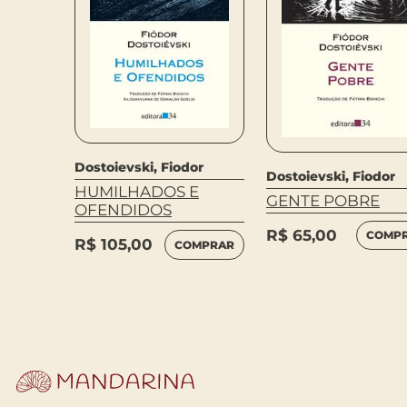
or
Dostoievski, Fiodor
Dostoievski, Fiodor
HUMILHADOS E
GENTE POBRE
– OBRA
OFENDIDOS
R$
65,00
COMP
R$
105,00
COMPRAR
LEIA
MAIS