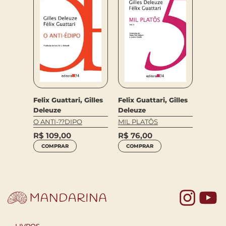
Felix Guattari, Gilles
Felix Guattari, Gilles
Gilles
Felix G
Deleuze
Deleuze
Deleu
O ANTI-??DIPO
MIL PLATÔS
OL. 1
MIL PL
R$
109,00
R$
76,00
R$
57
COMPRAR
COMPRAR
COM
Yo
LIVROS