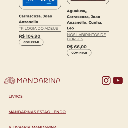
Agualusa,,
Carras
oao
Carrascoza, Joao
Carrascoza, Joao
Anzane
Anzanello
Anzanello, Cunha,
CONTO
Leo
MÃO
TRILOGIA DO ADEUS
VOZ
NOS LABIRINTOS DE
R$
104,90
R$
63
BORGES
COMPRAR
COM
R$
66,00
COMPRAR
Yo
LIVROS
MANDARINAS ESTÃO LENDO
A LIVRARIA MANDARINA