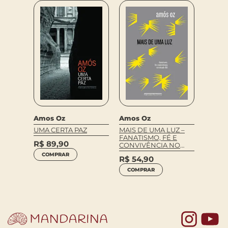
Amos Oz
Amos Oz
Amos 
UMA CERTA PAZ
MAIS DE UMA LUZ –
A CAIX
FANATISMO, FÉ E
R$
89,90
R$
79
CONVIVÊNCIA NO
SÉCULO XXI
COMPRAR
COM
R$
54,90
COMPRAR
Yo