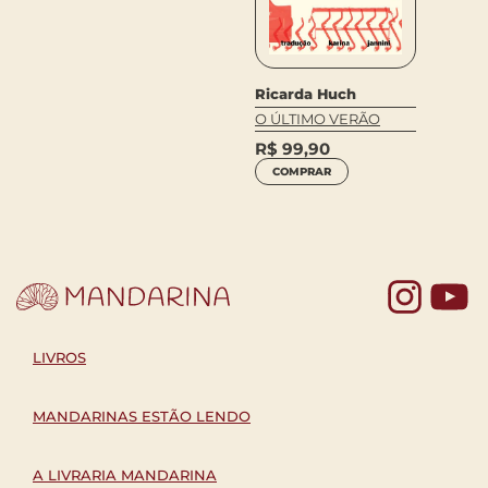
Claric
Ricarda Huch
SOMOS
O ÚLTIMO VERÃO
R$
42
R$
99,90
COM
COMPRAR
Yo
LIVROS
MANDARINAS ESTÃO LENDO
A LIVRARIA MANDARINA