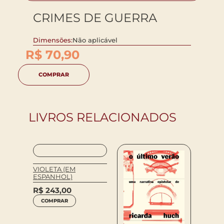
CRIMES DE GUERRA
Dimensões:
Não aplicável
R$
70,90
COMPRAR
LIVROS RELACIONADOS
FOSSE
VIOLETA (EM
ESPANHOL)
R$
243,00
COMPRAR