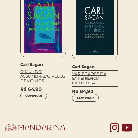
Carl Sagan
Carl Sagan
O MUNDO
VARIEDADES DA
ASSOMBRADO PELOS
EXPERIÊNCIA
DEMÔNIOS
CIENTÍFICA
R$
64,90
R$
84,90
COMPRAR
COMPRAR
Yo