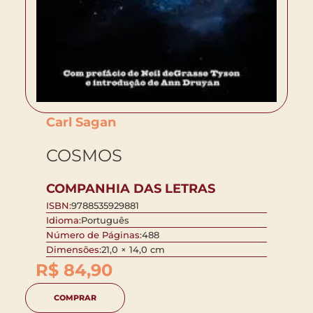
Carl Sagan
COSMOS
COMPANHIA DAS LETRAS
ISBN:
9788535929881
Idioma:
Português
Número de Páginas:
488
Dimensões:
21,0 × 14,0 cm
R$
84,90
COMPRAR