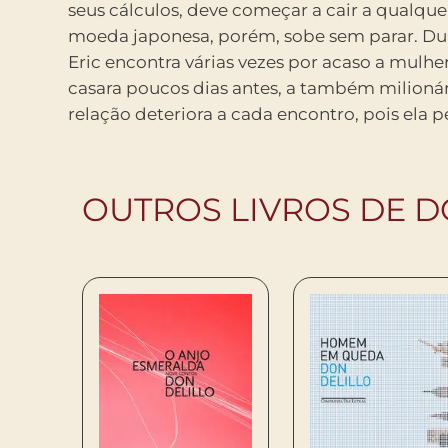
seus cálculos, deve começar a cair a qualq
grande consciência literária” – The Whashingt
moeda japonesa, porém, sobe sem parar. Du
como Philip Roth, DeLillo está em total s
Eric encontra várias vezes por acaso a mulh
prazeres instantâneos e os descontentamento
casara poucos dias antes, a também milionári
relação deteriora a cada encontro, pois ela p
OUTROS LIVROS DE D