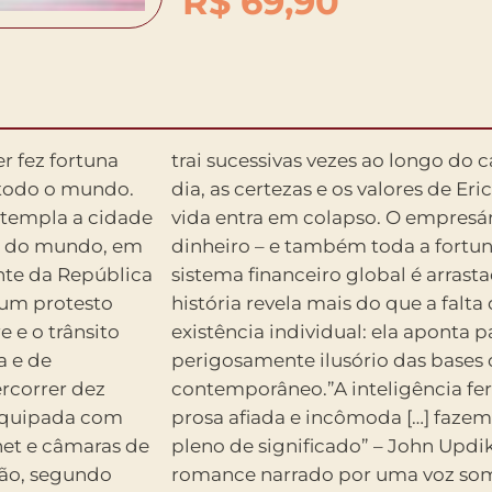
R$
69,90
r fez fortuna
o decorrer do
 todo o mundo.
am vazios e sua
ntempla a cidade
rde mais e mais
lto do mundo, em
se -, até que o
nte da República
uma grave crise.A
 um protesto
ntido de uma
 e o trânsito
a o caráter
a e de
 mundo
ercorrer dez
eLillo e sua
 equipada com
sódio brilhar
net e câmaras de
e New Yorker”Um
ação, segundo
, lírica e de