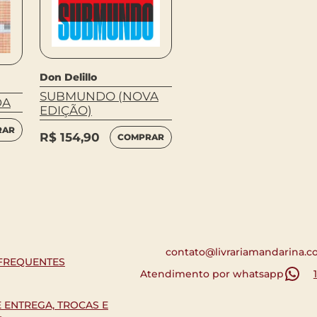
Don Delillo
SUBMUNDO (NOVA
DA
EDIÇÃO)
RAR
R$
154,90
COMPRAR
contato@livrariamandarina.c
FREQUENTES
Atendimento por whatsapp
E ENTREGA, TROCAS E