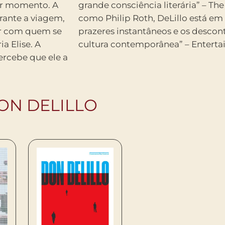
uer momento. A
on Post “Assim
rante a viagem,
incronia com os
er com quem se
s profundos da
a Elise. A
cultura contemporânea” – Entert
ercebe que ele a
ON DELILLO