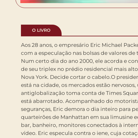
O LIVRO
Aos 28 anos, o empresário Eric Michael Packe
trai sucessivas vezes ao longo do caminho.N
com a especulação nas bolsas de valores de
dia, as certezas e os valores de Eric se mostr
Num certo dia do ano 2000, ele acorda e co
vida entra em colapso. O empresário pe
de seu triplex no prédio residencial mais a
dinheiro – e também toda a fortuna de Eli
Nova York. Decide cortar o cabelo.O preside
sistema financeiro global é arrastado para 
está na cidade, os mercados estão nervosos,
história revela mais do que a falta de se
antiglobalização toma conta de Times Square
existência individual: ela aponta par
está abarrotado. Acompanhado do motorist
perigosamente ilusório das bases que sustentam o
seguranças, Eric demora o dia inteiro para p
contemporâneo.”A inteligência fervilhante de D
quarteirões de Manhattan em sua limusine
prosa afiada e incômoda […] fazem cada epi
bar, banheiro, monitores conectados à inter
pleno de significado” – John Updike, Th
vídeo. Eric especula contra o iene, cuja cot
romance narrado por uma voz sombria e reflexiva