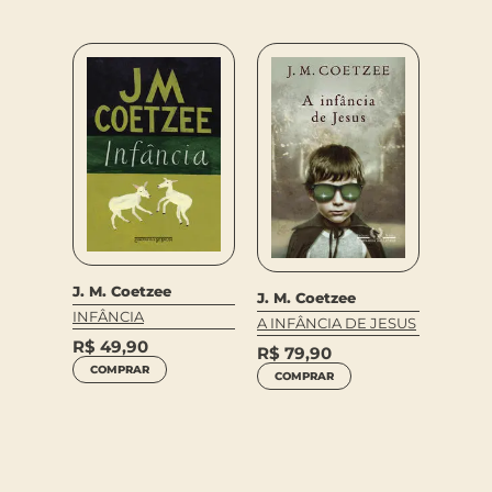
J. M. Coetzee
J. M. Coetzee
J. M. 
INFÂNCIA
A INFÂNCIA DE JESUS
MECA
R$
49,90
R$
79,90
INTER
COMPRAR
COMPRAR
R$
89
COM