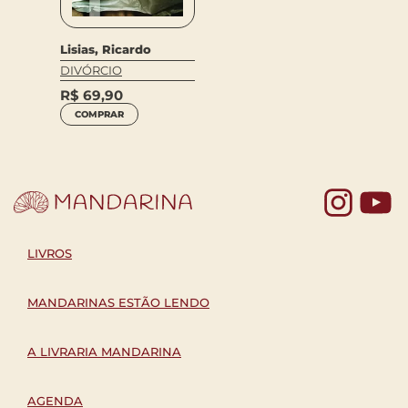
Lisias, Ricardo
DIVÓRCIO
R$
69,90
COMPRAR
Yo
LIVROS
MANDARINAS ESTÃO LENDO
A LIVRARIA MANDARINA
AGENDA