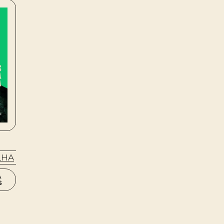
LHA
A
S