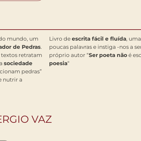
do mundo, um
Livro de
escrita fácil e fluída
, uma
ador de Pedras
.
poucas palavras e instiga -nos a s
 textos retratam
próprio autor “
Ser
poeta não
é es
sa
sociedade
poesia
“
ecionam pedras”
 nutrir a
ERGIO VAZ