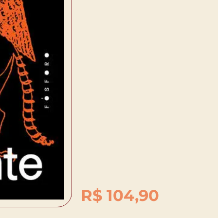
R$
104,90