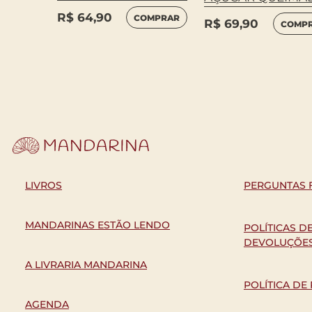
R$
64,90
COMPRAR
R$
69,90
COMP
MPRAR
LIVROS
PERGUNTAS 
MANDARINAS ESTÃO LENDO
POLÍTICAS D
DEVOLUÇÕE
A LIVRARIA MANDARINA
POLÍTICA DE
AGENDA