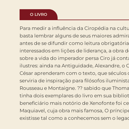
O LIVRO
Para medir a influência da Ciropédia na cultu
basta lembrar alguns de seus maiores admir
antes de se difundir como leitura obrigatóri
interessados em lições de liderança, a obra 
sobre a vida do imperador persa Ciro já cont
ilustres: ainda na Antiguidade, Alexandre, o G
César aprenderam com o texto, que século
serviria de inspiração para filósofos iluminis
Rousseau e Montaigne. ?? sabido que Thoma
tinha dois exemplares do livro em sua biblio
beneficiário mais notório de Xenofonte foi 
Maquiavel, cuja obra mais famosa, O príncipe
existisse tal como a conhecemos sem o lega