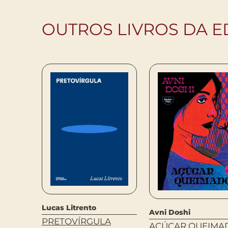
OUTROS LIVROS DA 
arvalho
Lucas Litrento
Avni Doshi
ANA
PRETOVÍRGULA
AÇÚCAR QUEIMA