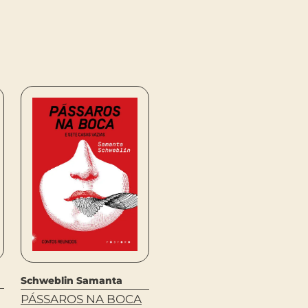
Tais De Sant???anna
Schweblin Samanta
Machado
PÁSSAROS NA BOCA