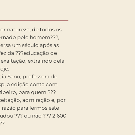
r natureza, de todos os
overnado pelo homem???,
persa um século após as
fez da ???educação de
exaltação, extraindo dela
oje.
ia Sano, professora de
esp, a edição conta com
Ribeiro, para quem ???
eitação, admiração e, por
a razão para lermos este
udou ??? ou não ??? 2 600
??.