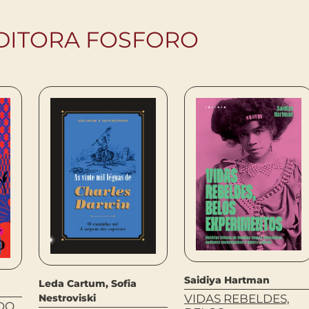
EDITORA FOSFORO
Saidiya Hartman
Leda Cartum, Sofia
Nestroviski
VIDAS REBELDES,
DO