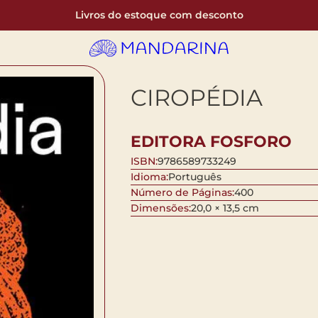
Livros do estoque com desconto
CIROPÉDIA
EDITORA FOSFORO
ISBN:
9786589733249
Idioma:
Português
Número de Páginas:
400
Dimensões:
20,0 × 13,5 cm