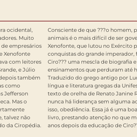
ra ocidental,
Consciente de que ???o homem, po
adores. Muito
animais é o mais difícil de ser g
a de empresários
Xenofonte, que lutou no Exército 
de Xenofonte
conquistas do grande imperador, 
ava com leitores
Ciro??? uma mescla de biografia e 
rande, e Júlio
ensinamentos que perduram até h
s depois também
Traduzido do grego antigo por Luc
tas como
língua e literatura gregas da Unif
s Jefferson
texto de orelha de Renato Janine 
teca. Mas o
nunca há liderança sem alguma ac
certamente
isso, obediência. Essa já é uma bo
, talvez não
livro, prestando atenção no que m
do da Ciropédia.
anos depois da educação de Ciro?