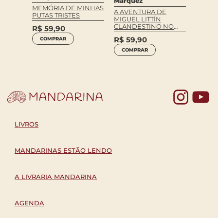
Marquez
MEMÓRIA DE MINHAS
CEM A
OS
A AVENTURA DE
PUTAS TRISTES
SOLID
MIGUEL LITTÍN
FLEXÍV
CLANDESTINO NO
R$
59,90
CHILE
R$
99
R$
59,90
COMPRAR
COM
COMPRAR
Yo
LIVROS
MANDARINAS ESTÃO LENDO
A LIVRARIA MANDARINA
AGENDA