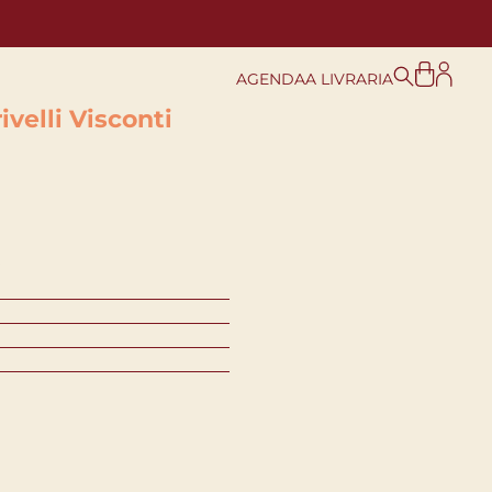
AGENDA
A LIVRARIA
velli Visconti