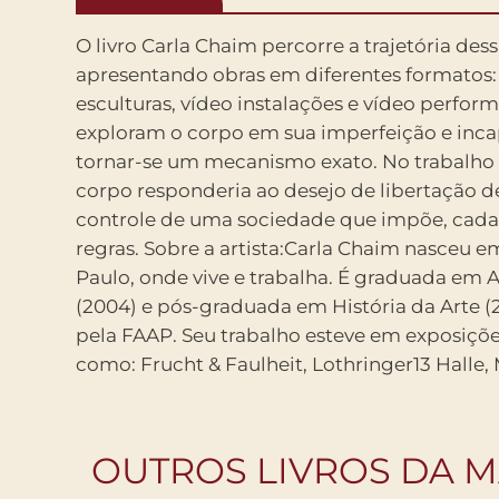
O livro Carla Chaim percorre a trajetória dess
CODE, Osnova Gallery, Moscou (2017); Ao Amo
apresentando obras em diferentes formatos:
Museu de Arte do Rio – MAR, Rio de Janeiro (
esculturas, vídeo instalações e vídeo perfor
Sector, Art Basel, Miami (2015); Into the Light, Ga
exploram o corpo em sua imperfeição e inc
Arnaud, São Paulo (2015); Ichariba Chode,
tornar-se um mecanismo exato. No trabalho d
Gallery, Japão (2015); Impulse, Reason, Sens
corpo responderia ao desejo de libertação 
Cisneros Fontanals Art Foundation – CIFO, 
controle de uma sociedade que impõe, cada 
artista recebeu no Brasil prêmios com
regras. Sobre a artista:Carla Chaim nasceu 
Contemporâneo e o FOCO Bradesco ArtRio, a
Paulo, onde vive e trabalha. É graduada em A
Recebeu, ainda, o Prêmio Funarte de Arte Co
(2004) e pós-graduada em História da Arte 
o Prêmio Energias na Arte (2012 e 2009, resp
pela FAAP. Seu trabalho esteve em exposições
como: Frucht & Faulheit, Lothringer13 Halle,
OUTROS LIVROS DA M