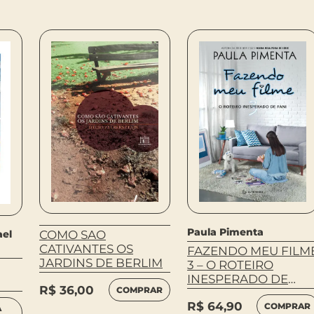
Paula Pimenta
ael
COMO SAO
CATIVANTES OS
FAZENDO MEU FILM
JARDINS DE BERLIM
3 – O ROTEIRO
INESPERADO DE
R$
36,00
COMPRAR
FANI
R$
64,90
COMPRAR
A