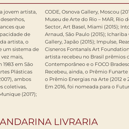
a jovem artista,
r do Público I,
 desenhos,
2016); Film
mances que
leria Raquel
apacidade de
 Plaza North
a artista, o
e, Conflict,
de um sistema de
Miami (2014). A
vez mais,
o o CCBB
em 1983 em São
mbos em 2015.
rtes Plásticas
ntemporânea e
(2007), ambos
ectivamente).
 coletivas,
Em 2016, foi nomeada para o Futur
 Munique (2017);
ANDARINA LIVRARIA