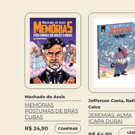
margo
APO-
Machado de Assis
Jefferson Costa, Raf
MEMÓRIAS
Calca
PÓSTUMAS DE BRÁS
LEIA
JEREMIAS: ALMA
MAIS
CUBAS
(CAPA DURA)
R$
24,90
COMPRAR
LEI
R$
64,90