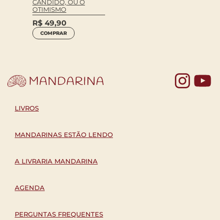
CÂNDIDO, OU O
OTIMISMO
R$
49,90
COMPRAR
Yo
LIVROS
MANDARINAS ESTÃO LENDO
A LIVRARIA MANDARINA
AGENDA
PERGUNTAS FREQUENTES