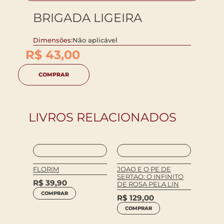
BRIGADA LIGEIRA
Dimensões:
Não aplicável
R$
43,00
COMPRAR
LIVROS RELACIONADOS
OS
FLORIM
JOAO E O PE DE
EXPUL
SERTAO: O INFINITO
PALES
R$
39,90
DE ROSA PELA LIN
R$
74
COMPRAR
R$
129,00
COM
COMPRAR