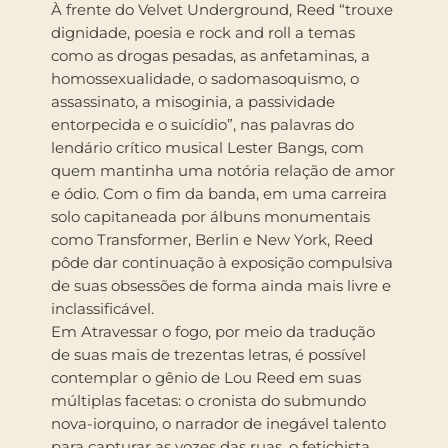
À frente do Velvet Underground, Reed “trouxe
dignidade, poesia e rock and roll a temas
como as drogas pesadas, as anfetaminas, a
homossexualidade, o sadomasoquismo, o
assassinato, a misoginia, a passividade
entorpecida e o suicídio”, nas palavras do
lendário crítico musical Lester Bangs, com
quem mantinha uma notória relação de amor
e ódio. Com o fim da banda, em uma carreira
solo capitaneada por álbuns monumentais
como Transformer, Berlin e New York, Reed
pôde dar continuação à exposição compulsiva
de suas obsessões de forma ainda mais livre e
inclassificável.
Em Atravessar o fogo, por meio da tradução
de suas mais de trezentas letras, é possível
contemplar o gênio de Lou Reed em suas
múltiplas facetas: o cronista do submundo
nova-iorquino, o narrador de inegável talento
para capturar as vozes das ruas, o fetichista