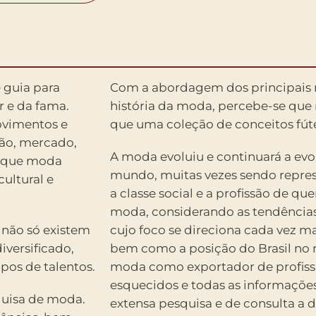
 guia para
Com a abordagem dos principais
r e da fama.
história da moda, percebe-se que
movimentos e
que uma coleção de conceitos fúte
ução, mercado,
A moda evoluiu e continuará a evo
m que moda
mundo, muitas vezes sendo represe
ultural e
a classe social e a profissão de q
moda, considerando as tendências
 não só existem
cujo foco se direciona cada vez m
versificado,
bem como a posição do Brasil no 
pos de talentos.
moda como exportador de profissio
esquecidos e todas as informações
quisa de moda.
extensa pesquisa e de consulta a d