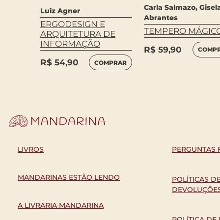
Carla Salmazo, Gisel
Luiz Agner
Abrantes
ERGODESIGN E
TEMPERO MÁGIC
ARQUITETURA DE
INFORMAÇÃO
R$
59,90
COMP
R$
54,90
COMPRAR
LIVROS
PERGUNTAS 
MANDARINAS ESTÃO LENDO
POLÍTICAS D
DEVOLUÇÕE
A LIVRARIA MANDARINA
POLÍTICA DE