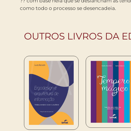
?? com base nela que se deslancham as ten
como todo o processo se desencadeia.
OUTROS LIVROS DA E