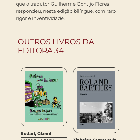
que o tradutor Guilherme Gontijo Flores
respondeu, nesta edição bilíngue, com raro
rigor e inventividade.
OUTROS LIVROS DA
EDITORA 34
Rodari, Gianni
Blaise
Tiphaine Samoyault