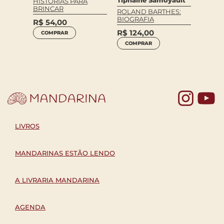
HISTÓRIAS PARA
IDO
BRINCAR
DIÁRI
ROLAND BARTHES:
BIOGRAFIA
R$
54,00
R$
72
R$
124,00
COMPRAR
COM
COMPRAR
Yo
LIVROS
MANDARINAS ESTÃO LENDO
A LIVRARIA MANDARINA
AGENDA