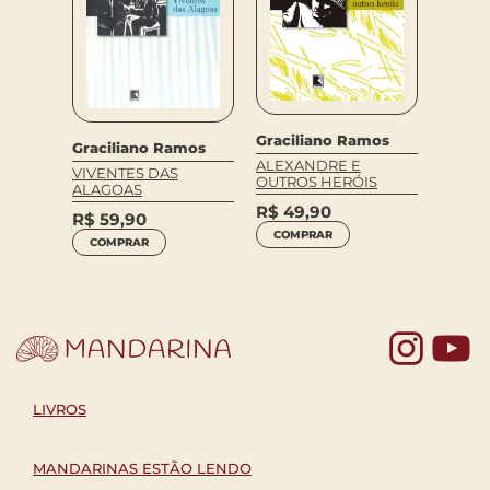
Gracil
Graciliano Ramos
mos
Graciliano Ramos
GARR
ALEXANDRE E
VIVENTES DAS
OUTROS HERÓIS
R$
84
ALAGOAS
R$
49,90
COM
R$
59,90
COMPRAR
COMPRAR
Yo
LIVROS
MANDARINAS ESTÃO LENDO