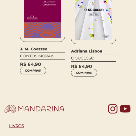
J. M. Coetzee
Georg
Adriana Lisboa
CONTOS MORAIS
INFER
O SUCESSO
 DO
R$
64,90
R$
59
R$
64,90
COMPRAR
COM
COMPRAR
Yo
LIVROS