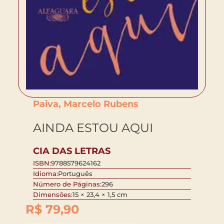
Paiva, Marcelo Rubens
AINDA ESTOU AQUI
CIA DAS LETRAS
ISBN:
9788579624162
Idioma:
Português
Número de Páginas:
296
Dimensões:
15 × 23,4 × 1,5 cm
R$
79,90