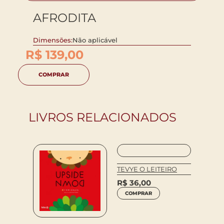
AFRODITA
Dimensões:
Não aplicável
R$
139,00
COMPRAR
LIVROS RELACIONADOS
–
TEVYE O LEITEIRO
SOMOS
 DE
AGORA
R$
36,00
DESEM
COMPRAR
R$
45
COM