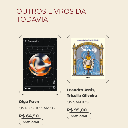
OUTROS LIVROS DA
TODAVIA
Leandro Assis,
Triscila Oliveira
Olga Ravn
OS SANTOS
Patric
A
OS FUNCIONÁRIOS
AMAN
R$
99,00
OUTRO
R$
64,90
COMPRAR
R$
74
COMPRAR
COM