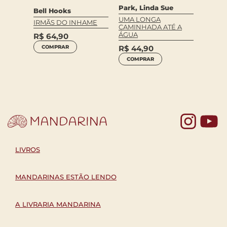
Park, Linda Sue
Bell Hooks
UMA LONGA
IRMÃS DO INHAME
CAMINHADA ATÉ A
ÁGUA
R$
64,90
R$
44,90
COMPRAR
COMPRAR
Yo
LIVROS
MANDARINAS ESTÃO LENDO
A LIVRARIA MANDARINA