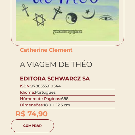
Catherine Clement
A VIAGEM DE THÉO
EDITORA SCHWARCZ SA
ISBN:
9788535910544
Idioma:
Português
Número de Páginas:
688
Dimensões:
18,0 × 12,5 cm
R$
74,90
COMPRAR