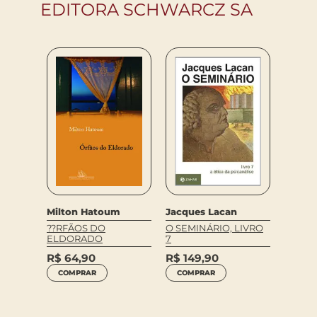
EDITORA SCHWARCZ SA
Varios
Jacques Lacan
Milton Hatoum
BÍBLIA
O SEMINÁRIO, LIVRO
OS 7
??RFÃOS DO
7
UCIAIS
ELDORADO
R$
15
SE
R$
149,90
R$
64,90
COM
COMPRAR
COMPRAR