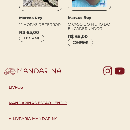
Marco
Marcos Rey
Marcos Rey
OS CA
PRAGA
O CASO DO FILHO DO
12 HORAS DE TERROR
(POCK
ENCADERNADOR
R$
65,00
R$
45
R$
65,00
LEIA MAIS
LEIA 
COMPRAR
Yo
LIVROS
MANDARINAS ESTÃO LENDO
A LIVRARIA MANDARINA