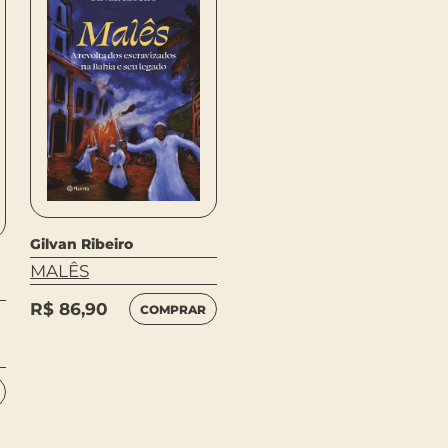
Gilvan Ribeiro
Fayda Belo
MALÊS
JUSTIÇA PARA TODAS
R$
86,90
COMPRAR
LEIA
R$
54,90
MAIS