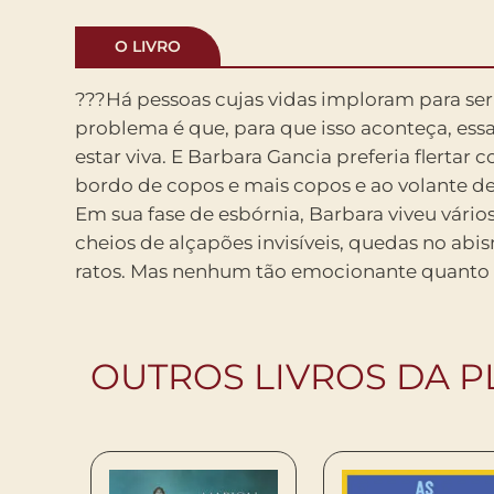
O LIVRO
???Há pessoas cujas vidas imploram para ser 
sobriedade. Um dia, finalmente, depois de muit
problema é que, para que isso aconteça, ess
Barbara conseguiu parar a história. O resulta
estar viva. E Barbara Gancia preferia flertar 
um livro que só ela poderia ter escrito. E cuja 
bordo de copos e mais copos e ao volante de 
lições para todos nós que, tantas vezes,
Em sua fase de esbórnia, Barbara viveu vários
prazeres que a vida nos oferecia estavam
cheios de alçapões invisíveis, quedas no abi
ratos. Mas nenhum tão emocionante quanto s
OUTROS LIVROS DA P