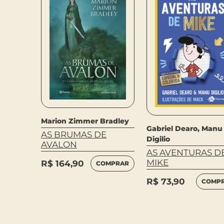
Marion Zimmer Bradley
k
Gabriel Dearo, Manu
AS BRUMAS DE
E
Digilio
AVALON
AS AVENTURAS D
MIKE
R$
164,90
COMPRAR
MPRAR
R$
73,90
COMP