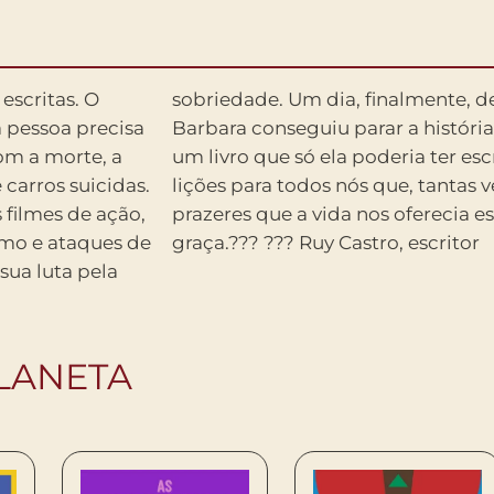
escritas. O
as recaídas,
a pessoa precisa
do é A saideira,
com a morte, a
leitura encerra
carros suicidas.
 achamos que os
 filmes de ação,
 sendo dados de
smo e ataques de
graça.??? ??? Ruy Castro, escritor
ua luta pela
LANETA