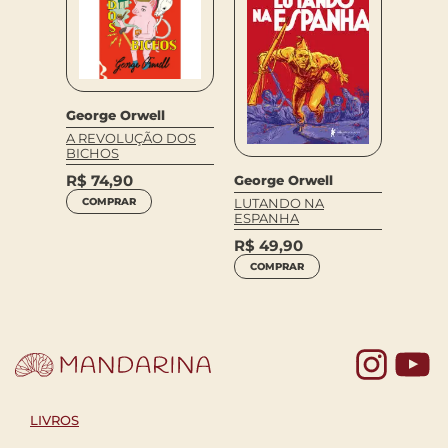
George Orwell
George
A REVOLUÇÃO DOS
1984
BICHOS
R$
99,9
R$
74,90
George Orwell
R$
49
COMPRAR
LUTANDO NA
LEIA 
ESPANHA
R$
49,90
COMPRAR
Yo
LIVROS