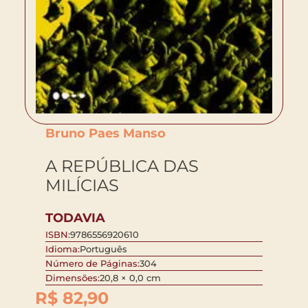
Bruno Paes Manso
A REPÚBLICA DAS
MILÍCIAS
TODAVIA
ISBN:
9786556920610
Idioma:
Português
Número de Páginas:
304
Dimensões:
20,8 × 0,0 cm
R$
82,90