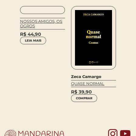
NOSSOS AMIGOS, OS
OGROS
R$
44,90
LEIA MAIS
Zeca Camargo
Figuei
e
QUASE NORMAL
GORDA
ZIND
R$
39,90
R$
69
COMPRAR
COM
Yo