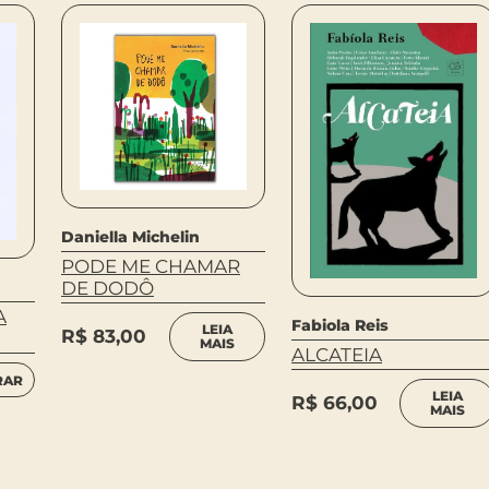
Daniella Michelin
PODE ME CHAMAR
DE DODÔ
A
Fabiola Reis
LEIA
R$
83,00
MAIS
ALCATEIA
RAR
LEIA
R$
66,00
MAIS