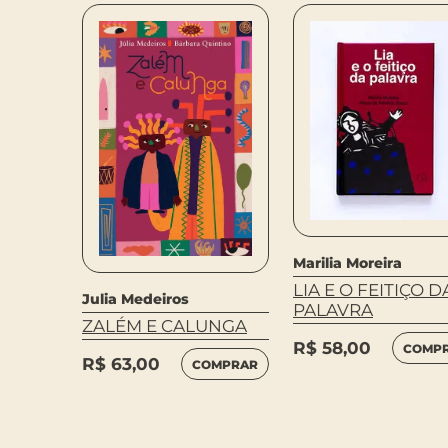
HAI-
Marilia Moreira
LEIA
LIA E O FEITIÇO D
MAIS
Julia Medeiros
PALAVRA
ZALÉM E CALUNGA
R$
58,00
COMP
R$
63,00
COMPRAR