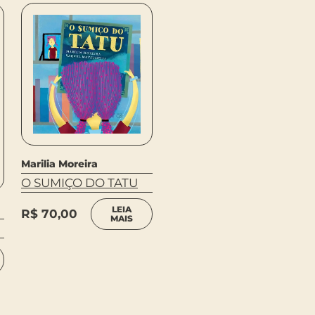
Marilia Moreira
O SUMIÇO DO TATU
Maria Amalia Camargo
COM QUANTOS
LEIA
R$
70,00
MAIS
PINGOS SE FAZ UMA
CHUVA?
LEIA
R$
48,00
MAIS