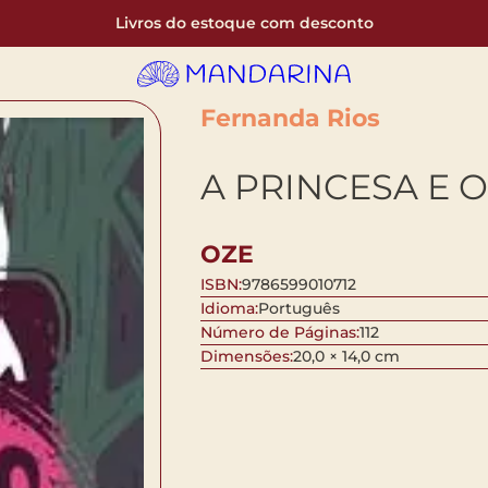
Livros do estoque com desconto
Fernanda Rios
A PRINCESA E 
OZE
ISBN:
9786599010712
Idioma:
Português
Número de Páginas:
112
Dimensões:
20,0 × 14,0 cm