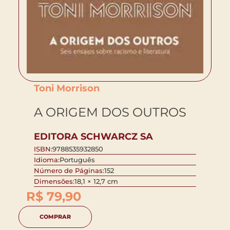
Toni Morrison
A ORIGEM DOS OUTROS
EDITORA SCHWARCZ SA
ISBN:
9788535932850
Idioma:
Português
Número de Páginas:
152
Dimensões:
18,1 × 12,7 cm
R$
79,90
COMPRAR