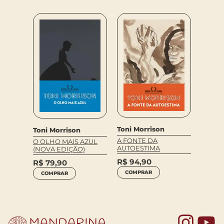
Toni Morrison
Toni M
Toni Morrison
A FONTE DA
SULA
O OLHO MAIS AZUL
AUTOESTIMA
(NOVA EDIÇÃO)
R$
79,9
R$
94,90
R$
79,90
R$
51
COMPRAR
COMPRAR
COM
Yo