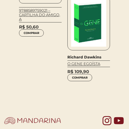
9788589759021 –
CARTILHA DO AMIGO,
A
R$
50,60
COMPRAR
Richard Dawkins
ra
Dav Pi
O GENE EGOÍSTA
CUNHA:
O HOM
R$
109,90
RÁFICO
CONF
COMPRAR
SELVA
R$
59
COM
Yo