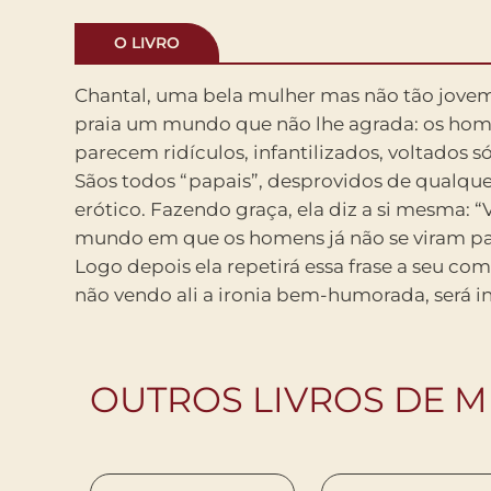
O LIVRO
Chantal, uma bela mulher mas não tão jove
sentimento de compaixão pela mulher que e
praia um mundo que não lhe agrada: os hom
Marc sabe que os olhares do companheiro não 
parecem ridículos, infantilizados, voltados só 
bastar a uma mulher: a confirmação de um
Sãos todos “papais”, desprovidos de qualqu
profundo da intimidade feminina parece de
erótico. Fazendo graça, ela diz a si mesma: 
homens desconhecidos. Pouco a pouco Milan Kund
mundo em que os homens já não se viram pa
Chantal e Jean-Marc para a fronteira invisíve
Logo depois ela repetirá essa frase a seu co
real e o sonho. Seu conflito inicial se tornar
não vendo ali a ironia bem-humorada, será 
OUTROS LIVROS DE 