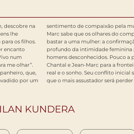
m, descobre na
le ama. Jean-
ens lhe
costumam
para os filhos.
 núcleo muito
er encanto
pender de
“Vivo num
era levará
ra me olhar”.
l que separa o
mpanheiro, que,
á um pesadelo em
invadido por um
que o mais assustador será perder
MILAN KUNDERA