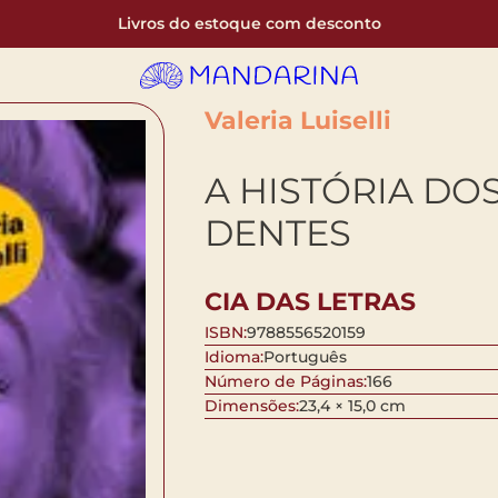
Livros do estoque com desconto
Valeria Luiselli
A HISTÓRIA DO
DENTES
CIA DAS LETRAS
ISBN:
9788556520159
Idioma:
Português
Número de Páginas:
166
Dimensões:
23,4 × 15,0 cm