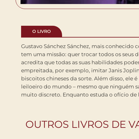
O LIVRO
Gustavo Sánchez Sánchez, mais conhecido c
grande Mestre Oklahoma, Estrada v
tem uma missão: quer trocar todos os seus d
aperfeiçoando seu talento e nos mostra como o va
acredita que todas as suas habilidades pod
e a nossa própria identidade podem ser const
empreitada, por exemplo, imitar Janis Joplin
com maestria e inventividade, A história dos
biscoitos chineses da sorte. Além disso, ele 
um rompante espirituoso e elegante sobre noss
leiloeiro do mundo – mesmo que ninguém sai
muito discreto. Enquanto estuda o ofício de 
OUTROS LIVROS DE VA