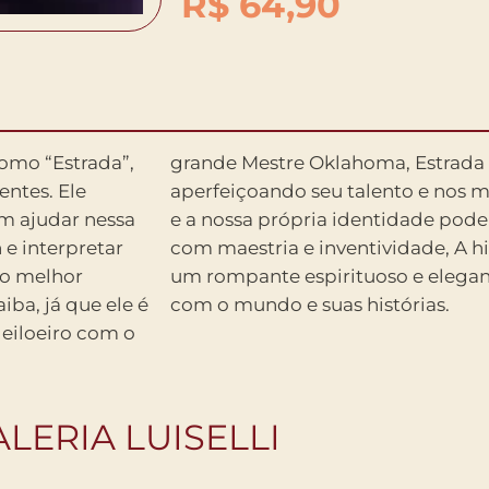
R$
64,90
omo “Estrada”,
iaja o mundo
entes. Ele
lor da arte
em ajudar nessa
ruídos. Escrito
 e interpretar
 meus dentes é
é o melhor
a relação
ba, já que ele é
com o mundo e suas histórias.
leiloeiro com o
LERIA LUISELLI