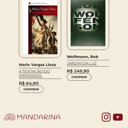
Wolfenson, Bob
Lira N
JARDIM DA LUZ
Mario Vargas Llosa
gozi
UMA H
R$
249,90
A TENTAÇÃO DO
OÇO
SAMB
IMPOSSÍVEL
COMPRAR
R$
10
R$
64,90
COM
COMPRAR
Yo