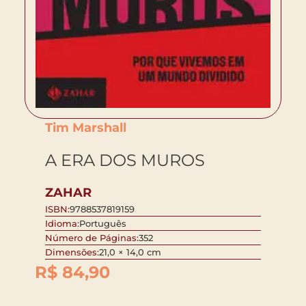
Tim Marshall
A ERA DOS MUROS
ZAHAR
ISBN:
9788537819159
Idioma:
Português
Número de Páginas:
352
Dimensões:
21,0 × 14,0 cm
R$
84,90