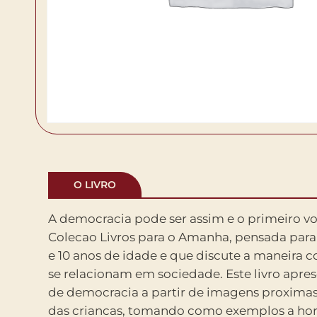
O LIVRO
A democracia pode ser assim e o primeiro v
politicos e a importancia do voto, dos direitos hu
Colecao Livros para o Amanha, pensada para 
informacao para a manutencao das liber
e 10 anos de idade e que discute a maneira 
mais convidativos temas que de inicio p
se relacionam em sociedade. Este livro apre
criancas e adultos. Ao final, foram inclui
de democracia a partir de imagens proximas
informativos e um roteiro com questoes p
das criancas, tomando como exemplos a hora
ajudando o leitor a assimilar os topicos a