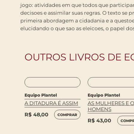
jogo: atividades em que todos que partici
diferencial foi a inclusao de fotos 3×4 enviad
decisoes e assimilar suas regras. O texto se 
da editora Boitempo nas capas interna
primeira abordagem a cidadania e a questoes
elucidando o que sao as eleicoes, o papel do
OUTROS LIVROS DE E
Equipo Plantel
Equipo Plantel
A DITADURA É ASSIM
AS MULHERES E 
HOMENS
R$
48,00
COMPRAR
R$
43,00
COMP