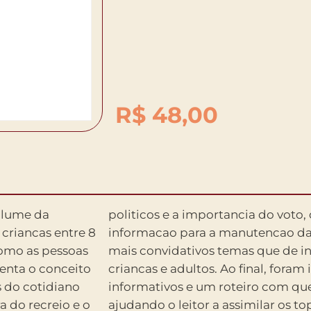
R$
48,00
olume da
manos e da
criancas entre 8
dades, tornando
como as pessoas
odem intimidar
senta o conceito
dos dois textos
 do cotidiano
ara reflexao,
 do recreio e o
bordados. Outro