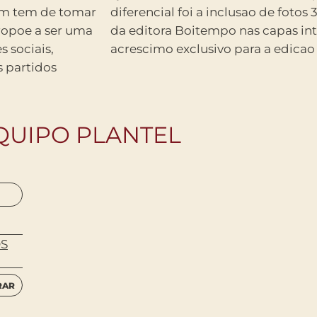
pam tem de tomar
as pelos leitores
propoe a ser uma
s deste livro,
 sociais,
acrescimo exclusivo para a edicao b
s partidos
QUIPO PLANTEL
OS
RAR