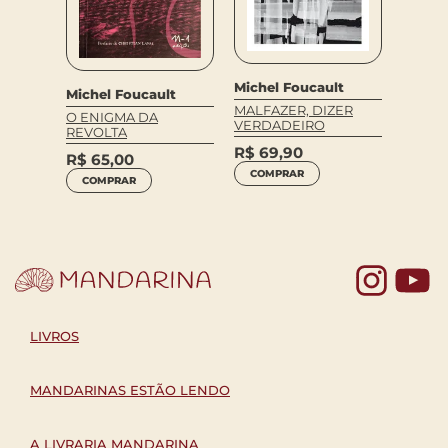
lt
Michel Foucault
Michel
Michel Foucault
E E
MALFAZER, DIZER
A SOC
O ENIGMA DA
VERDADEIRO
PUNIT
REVOLTA
R$
69,90
R$
74
R$
65,00
COMPRAR
COM
COMPRAR
Yo
LIVROS
MANDARINAS ESTÃO LENDO
A LIVRARIA MANDARINA