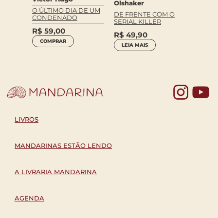
Olshaker
O ÚLTIMO DIA DE UM
R$
10
DE FRENTE COM O
CONDENADO
SERIAL KILLER
COM
R$
59,00
R$
49,90
COMPRAR
LEIA MAIS
Yo
LIVROS
MANDARINAS ESTÃO LENDO
A LIVRARIA MANDARINA
AGENDA