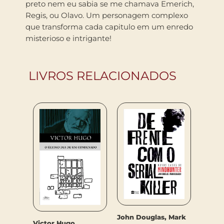
preto nem eu sabia se me chamava Emerich,
Regis, ou Olavo. Um personagem complexo
que transforma cada capitulo em um enredo
misterioso e intrigante!
LIVROS RELACIONADOS
NTO
UM SÉ
John Douglas, Mark
Victor Hugo
CLARIC