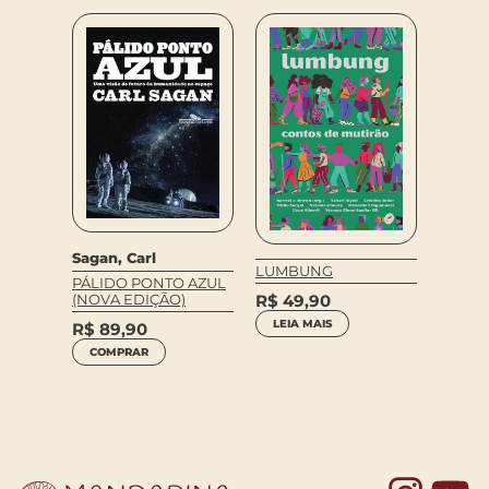
Sagan, Carl
LUMBUNG
Elisa 
PÁLIDO PONTO AZUL
Ruber
DADE
R$
49,90
(NOVA EDIÇÃO)
MEUS 
LEIA MAIS
R$
89,90
KOPP
COMPRAR
R$
54
COM