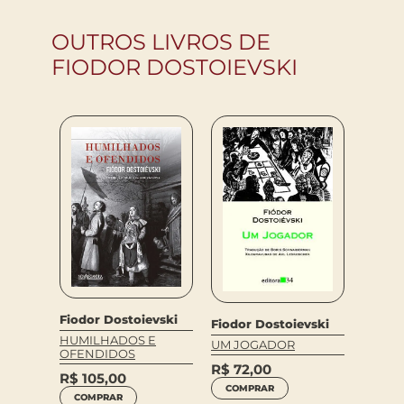
OUTROS LIVROS DE
FIODOR DOSTOIEVSKI
vski
Fiodor
Fiodor Dostoievski
Fiodor Dostoievski
OS DE
HUMILHADOS E
UM JOGADOR
OFENDIDOS
R$
13
R$
72,00
R$
105,00
COM
COMPRAR
COMPRAR