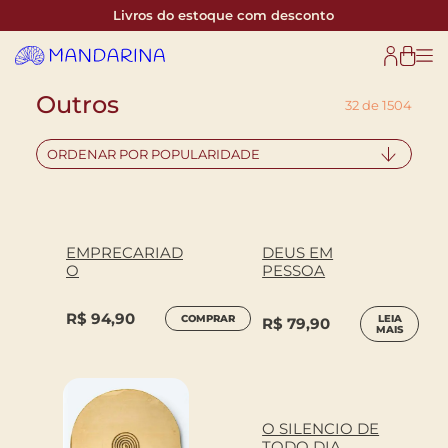
Livros do estoque com desconto
Outros
32 de 1504
ORDENAR POR POPULARIDADE
EMPRECARIAD
DEUS EM
O
PESSOA
R$
94,90
COMPRAR
LEIA
R$
79,90
MAIS
O SILENCIO DE
TODO DIA