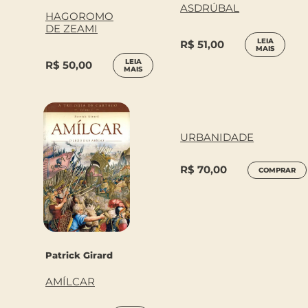
ASDRÚBAL
HAGOROMO
DE ZEAMI
LEIA
R$
51,00
MAIS
LEIA
R$
50,00
MAIS
URBANIDADE
R$
70,00
COMPRAR
Patrick Girard
AMÍLCAR